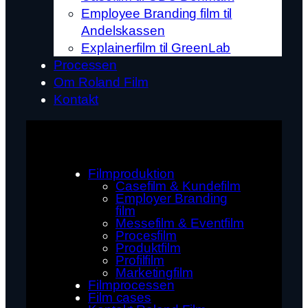
Employee Branding film til
Andelskassen
Explainerfilm til GreenLab
Processen
Om Roland Film
Kontakt
Filmproduktion
Casefilm & Kundefilm
Employer Branding
film
Messefilm & Eventfilm
Procesfilm
Produktfilm
Profilfilm
Marketingfilm
Filmprocessen
Film cases