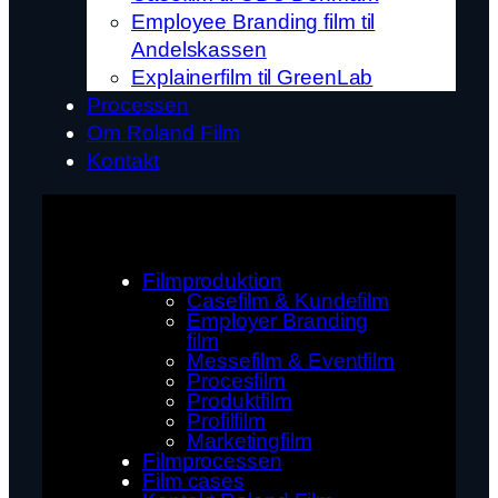
Employee Branding film til
Andelskassen
Explainerfilm til GreenLab
Processen
Om Roland Film
Kontakt
Filmproduktion
Casefilm & Kundefilm
Employer Branding
film
Messefilm & Eventfilm
Procesfilm
Produktfilm
Profilfilm
Marketingfilm
Filmprocessen
Film cases