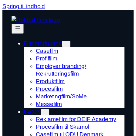
Spring til indhold
Filmproduktion
Casefilm
Profilfilm
Employer branding/
Rekrutteringsfilm
Produktfilm
Procesfilm
Marketingfilm/SoMe
Messefilm
Cases
Reklamefilm for DEIF Academy
Procesfilm til Skamol
Casefilm til ODU Denmark