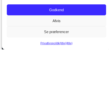
Godkend
Afvis
Se præferencer
Privatlivspolitik
{title}
{title}