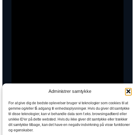
Administrer samtykke
For at give dig de bedste oplevelser bruger vi teknologier som cookies til at
gemme og/eller få adgang til enhedsoplysninger. Hvis du giver dit samtykke
til disse teknologier, kan vi behandle data som f.eks. browsingadfærd eller
unikke ID'er på dette websted. Hvis du ikke giver dit samtykke eller trækker
dit samtykke tilbage, kan det have en negativ indvirkning på visse funktioner
og egenskaber.