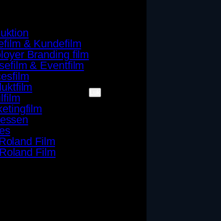
uktion
film & Kundefilm
oyer Branding film
efilm & Eventfilm
esfilm
uktfilm
Luk
lfilm
etingfilm
cessen
es
Roland Film
Roland Film