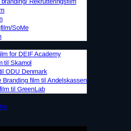
branding/ Rekrutteringsfilm
lm
m
gfilm/SoMe
m
ilm for DEIF Academy
m til Skamol
 til ODU Denmark
Branding film til Andelskassen
film til GreenLab
ilm