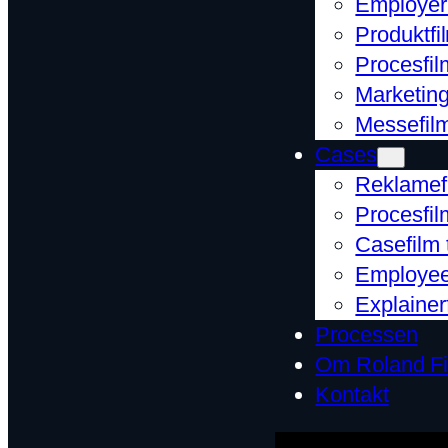
Employer 
Produktfi
Procesfil
Marketin
Messefil
Cases
Reklamef
Procesfil
Casefilm
Employee 
Explainer
Processen
Om Roland F
Kontakt