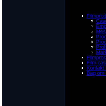
Filmprod
Case
Empl
Mess
Proc
Prod
Profi
Mark
Filmpro
Film cas
Kontakt 
Bag om 