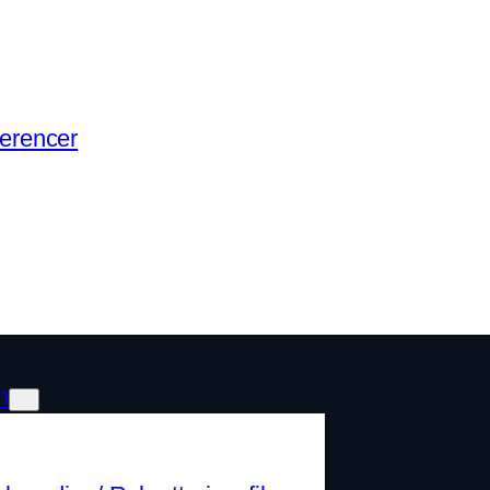
erencer
n