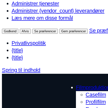
Administrer tjenester
Administrer {vendor_count} leverandører
Læs mere om disse formål
Se præf
Godkend
Afvis
Se præferencer
Gem præferencer
Privatlivspolitik
{title}
{title}
Spring til indhold
Filmproduktio
Casefilm
Profilfilm